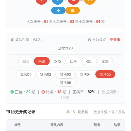
小
单
大双未开：
01
期
大单未开：
02
期
小双未开：
04
期
算法引擎：V3.2.1
当前模式：
专业版
加拿大28
组合
杀组
双项
四余
双组
龙虎
算法01
算法02
算法03
算法04
算法05
算法06
正确：
82
期 ｜
错误：
18
期 ｜ 正确率：
82%
｜
数据周期：
100期
历史开奖记录
共 151 期数据 ｜ 数据来源：官方开奖
期号
开奖内容
预测
结果