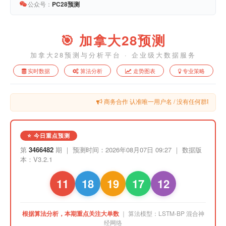
公众号：
PC28预测
🎯 加拿大28预测
加拿大28预测与分析平台 · 企业级大数据服务
实时数据
算法分析
走势图表
专业策略
商务合作 认准唯一用户名 / 没有任何群聊 / 站长担
⭐ 今日重点预测
第
3466482
期 ｜ 预测时间：2026年08月07日 09:27 ｜ 数据版
本：V3.2.1
11
18
19
17
12
根据算法分析，本期重点关注大单数
｜ 算法模型：LSTM-BP 混合神
经网络