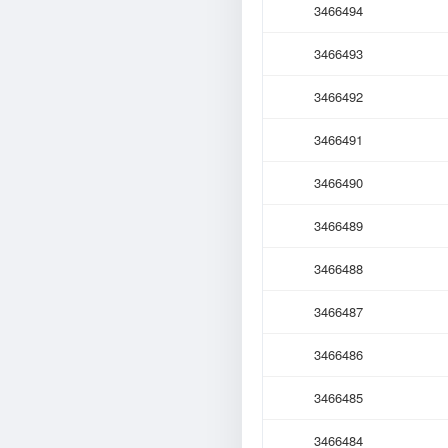
3466494
3466493
3466492
3466491
3466490
3466489
3466488
3466487
3466486
3466485
3466484