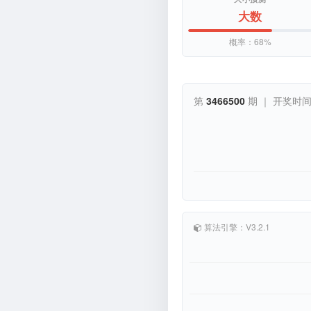
大数
概率：68%
第
3466500
期 ｜ 开奖时间：
算法引擎：V3.2.1