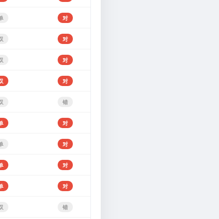
单
对
双
对
双
对
双
对
双
错
单
对
单
对
单
对
单
对
双
错