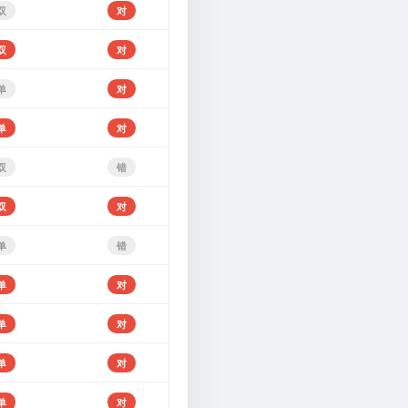
双
对
双
对
单
对
单
对
双
错
双
对
单
错
单
对
单
对
单
对
单
对