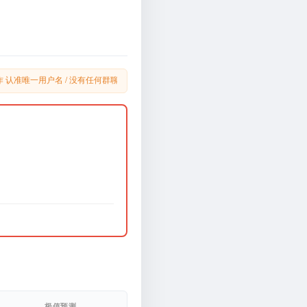
一用户名 / 没有任何群聊 / 站长担保 💛 ｜ 本站永久免费 · 无需注册 · 企业级数据安
极值预测