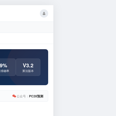
79%
V3.2
前准确率
算法版本
公众号：
PC28预测