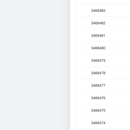
3466483
3466482
3466481
3466480
3466479
3466478
3466477
3466476
3466475
3466474