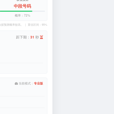
中段号码
概率：72%
据预测概率较高。 ｜ 置信区间：95%
距下期：
30
秒
当前模式：
专业版